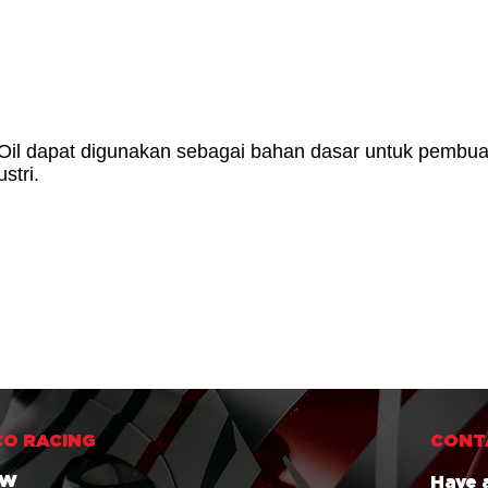
 Oil dapat digunakan sebagai bahan dasar untuk pembuat
stri
.
O RACING
CONT
OW
Have 