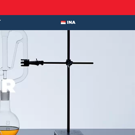
T
INA