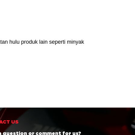
an hulu produk lain seperti minyak
ACT US
a question or comment for us?