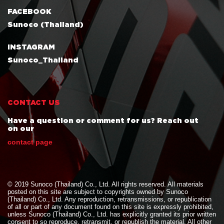
FACEBOOK
Sunoco (Thailand)
INSTAGRAM
Sunoco_Thailand
CONTACT US
Have a question or comment for us? Reach out
on our
contact page
© 2019 Sunoco (Thailand) Co., Ltd. All rights reserved. All materials
posted on this site are subject to copyrights owned by Sunoco
(Thailand) Co., Ltd. Any reproduction, retransmissions, or republication
of all or part of any document found on this site is expressly prohibited,
unless Sunoco (Thailand) Co., Ltd. has explicitly granted its prior written
consent to so reproduce, retransmit, or republish the material. All other