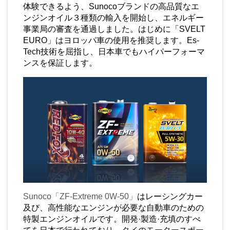
体験できるよう、
Sunoco
ブランドの高品質なエ
ンジンオイル３種類の輸入を開始し、エネルギー
事業局の審査を通過しました。はじめに「
SVELT
EURO
」はヨロッパ車の使用を推奨します。
Es-
Tech
技術を屈指し、日本車でもハイパーフォーマ
ンスを保証します。
Sunoco
「
ZF-Extreme 0W-50
」
はレーシングカー
及び、高性能なエンジンが必要な自動車のための
特製エンジンオイルです。開発·製造·充填のすべ