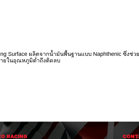
ding Surface ผลิตจากน้ำมันพื้นฐานแบบ Naphthenic ซึ่งช่
่ายในอุณหภูมิต่ำถึงติดลบ
O RACING
CONT