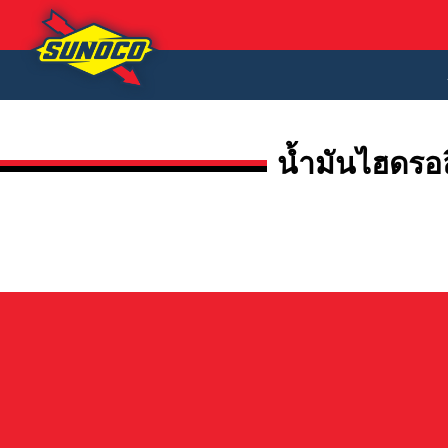
น้ำมันไฮดรอ