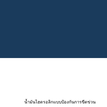
น้ำมันไฮดรอลิกแบบป้องกันการขีดข่วน