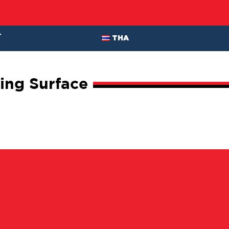
T
THA
ding Surface