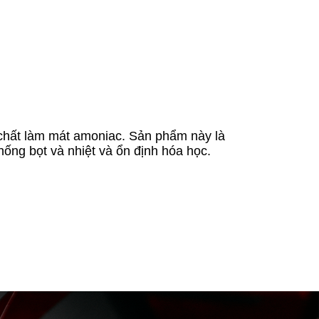
ch
ấ
t l
à
m m
á
t amoniac. S
ả
n ph
ẩ
m n
à
y l
à
h
ố
ng b
ọ
t v
à
nhi
ệ
t v
à
ổ
n
đị
nh h
ó
a h
ọ
c.