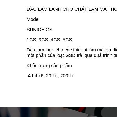
D
Ầ
U L
À
M L
Ạ
NH CHO CH
Ấ
T L
À
M M
Á
T H
Model
SUNICE GS
1GS, 3GS, 4GS, 5GS
D
ầ
u l
à
m l
ạ
nh cho c
á
c thi
ế
t b
ị
l
à
m m
á
t v
à
đ
i
m
ộ
t ph
ầ
n c
ủ
a lo
ạ
t GSD tr
ả
i qua qu
á
tr
ì
nh t
Kh
ố
i l
ượ
ng s
ả
n ph
ẩ
m
4 L
í
t x6, 20 L
í
t, 200 L
í
t