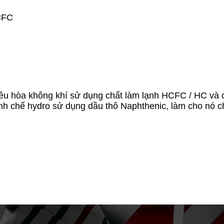
CFC
ề
u h
ò
a kh
ô
ng kh
í
s
ử
d
ụ
ng ch
ấ
t l
à
m l
ạ
nh HCFC / HC v
à
inh ch
ế
hydro s
ử
d
ụ
ng d
ầ
u th
ô
Naphthenic, l
à
m cho n
ó
c