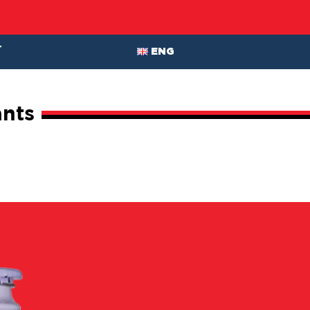
T
ENG
ants