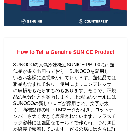
How to Tell a Genuine SUNICE Product
SUNOCO
の人気冷凍機油
SUNICE PB100
には類
似品が多く出回っており、
SUNOCO
を愛用して
いるお客様に迷惑をかけております。類似品では
粗品も含まれており、使用によりコンプレッサー
に破損をもたらすものもあります。そこで、正規
品の見分け方を案内します。正規品のシールには
SUNOCO
の新しいロゴが採用され、文字が太
く、商標登録の印・
TM
マークが付き、ロットナ
ンバーも太く大きく表示されています。プラスチ
ック容器には強固なモールドで作られ、つなぎ目
が綺麗で密着しています。容器の底にはさらに詳